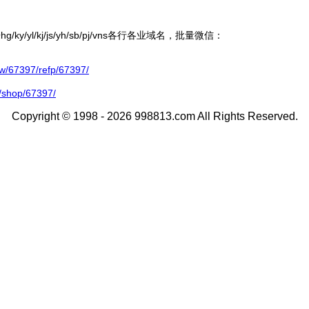
ky/yl/kj/js/yh/sb/pj/vns各行各业域名，批量微信：
67397/refp/67397/
/shop/67397/
Copyright © 1998 - 2026 998813.com All Rights Reserved.